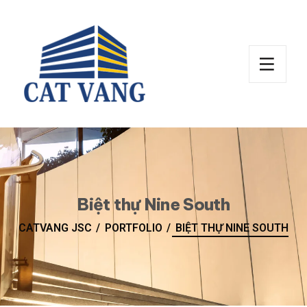
Biệt thự Nine South
CATVANG JSC
PORTFOLIO
BIỆT THỰ NINE SOUTH